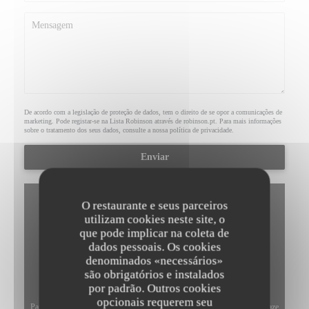
De acordo com a legislação de proteção de dados, tem o direito de se opor a comunicações de
marketing. Pode registar-se na Lista Robinson através de
robinson.pt
. Para mais informações
sobre o tratamento dos seus dados, consulte a nossa
política de privacidade
.
O restaurante e seus parceiros
utilizam cookies neste site, o
que pode implicar na coleta de
dados pessoais. Os cookies
denominados «necessários»
são obrigatórios e instalados
por padrão. Outros cookies
opcionais requerem seu
Para exibir o mapa interativo do Waze, você deve aceitar os cookies do Waze