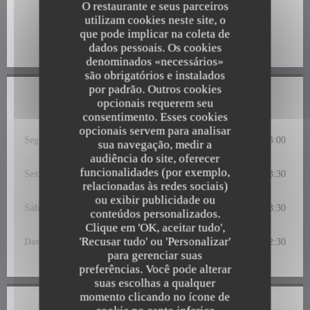
Informações gerais
O restaurante e seus parceiros
utilizam cookies neste site, o
Tipo de empresa
que pode implicar na coleta de
Restaurante italiano
dados pessoais. Os cookies
denominados «necessários»
são obrigatórios e instalados
por padrão. Outros cookies
Horário de abertura
opcionais requerem seu
consentimento. Esses cookies
opcionais servem para analisar
Seg
-
Qui
12:00 - 14:30
19:00 - 23:00
•
sua navegação, medir a
audiência do site, oferecer
funcionalidades (por exemplo,
Sexta-feira
12:00 - 14:30
19:00 - 23:30
•
relacionadas às redes sociais)
ou exibir publicidade ou
Sábado
12:30 - 15:00
19:00 - 23:30
•
conteúdos personalizados.
Les Cailloux
Clique em 'OK, aceitar tudo',
'Recusar tudo' ou 'Personalizar'
Domingo
12:30 - 15:00
19:00 - 22:30
•
para gerenciar suas
preferências. Você pode alterar
suas escolhas a qualquer
momento clicando no ícone de