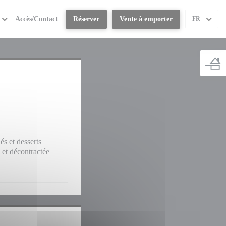
Accès/Contact
Réserver
Vente à emporter
FR
és et desserts
 et décontractée