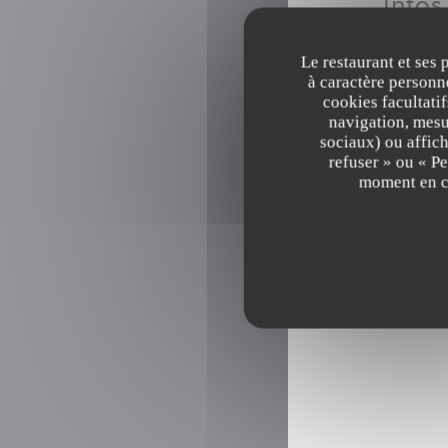
Infos
Le restaurant et ses 
à caractère personne
cookies facultati
Type
navigation, mesur
Rest
sociaux) ou affich
refuser » ou « P
moment en cl