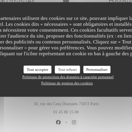
 pratiques
Horair
Cuisine
Lun
-
Jeu
12h00 -
partenaires utilisent des cookies sur ce site, pouvant impliquer 
Italienne
l. Les cookies dits « nécessaires » sont obligatoires et installés
fs nécessitent votre consentement. Ces cookies facultatifs serven
 de restaurant
Vendredi
12h00 -
er l'audience du site, proposer des fonctionnalités (ex : en lie
aurant Italien
er des publicités ou contenus personnalisés. Cliquez sur « Tout
Samedi
12h30 -
ersonnaliser » pour gérer vos préférences. Vous pouvez modifier
Les Cailloux
iquant sur l'icône représentant un cookie en bas à gauche des p
Dimanche
12h30 -
Tout accepter
Tout refuser
Personnaliser
Politique de protection des données à caractère personnel
Politique de gestion des cookies
Adresse
((ouvre une nouvelle
58, rue des Cinq Diamants 75013 Paris
01 45 80 15 08
Facebook ((ouvre une nouvelle fenêtre)
Instagram ((ouvre une nouvelle 