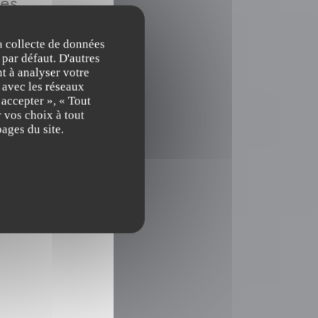
es
 14h30
19h00 - 23h00
•
la collecte de données
 par défaut. D'autres
t à analyser votre
 14h30
19h00 - 23h30
•
n avec les réseaux
 accepter », « Tout
 15h00
19h00 - 23h30
•
 vos choix à tout
ages du site.
 15h00
19h00 - 22h30
•
 fenêtre))
)
fenêtre))